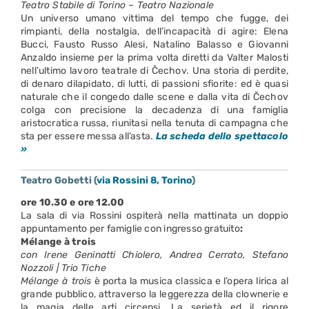
Teatro Stabile di Torino – Teatro Nazionale
Un universo umano vittima del tempo che fugge, dei
rimpianti, della nostalgia, dell’incapacità di agire: Elena
Bucci, Fausto Russo Alesi, Natalino Balasso e Giovanni
Anzaldo insieme per la prima volta diretti da Valter Malosti
nell’ultimo lavoro teatrale di Čechov. Una storia di perdite,
di denaro dilapidato, di lutti, di passioni sfiorite: ed è quasi
naturale che il congedo dalle scene e dalla vita di Čechov
colga con precisione la decadenza di una famiglia
aristocratica russa, riunitasi nella tenuta di campagna che
sta per essere messa all’asta.
La scheda dello spettacolo
»
Teatro Gobetti (
via Rossini 8, Torino
)
ore 10.30 e ore 12.00
La sala di via Rossini ospiterà nella mattinata un doppio
appuntamento per famiglie con ingresso gratuito
:
Mélange à trois
con Irene Geninatti Chiolero, Andrea Cerrato, Stefano
Nozzoli | Trio Tiche
Mélange à trois
è porta la musica classica e l’opera lirica al
grande pubblico, attraverso la leggerezza della clownerie e
la magia delle arti circensi. La serietà ed il rigore