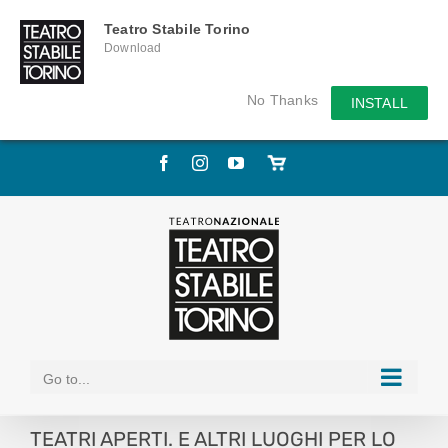
Teatro Stabile Torino
Download
No Thanks
INSTALL
Skip
Facebook
Instagram
YouTube
Store
to
online
content
Go to...
TEATRI APERTI. E ALTRI LUOGHI PER LO