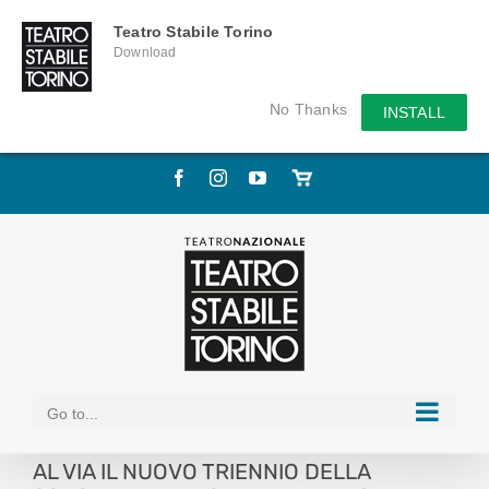
Teatro Stabile Torino
Download
No Thanks
INSTALL
Skip
Facebook
Instagram
YouTube
Store
to
online
content
Go to...
AL VIA IL NUOVO TRIENNIO DELLA