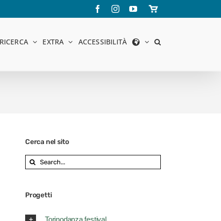
Facebook
Instagram
YouTube
Store
online
RICERCA
EXTRA
ACCESSIBILITÀ
Cerca nel sito
Search
for:
Progetti
Torinodanza festival