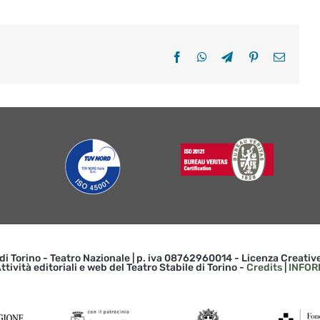
Facebook
WhatsApp
Telegram
Pinterest
Email
 di Torino - Teatro Nazionale | p. iva 08762960014 - Licenza Creat
ttività editoriali e web del Teatro Stabile di Torino -
Credits
|
INFOR