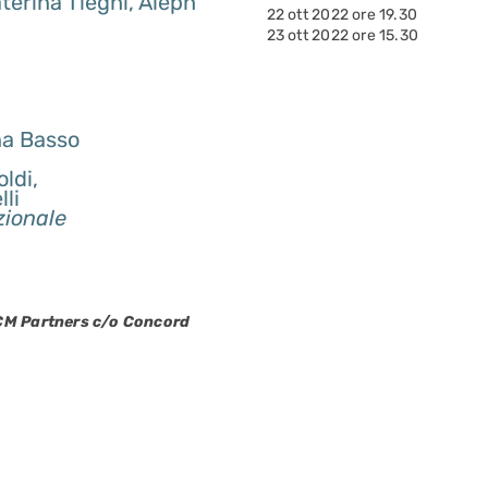
terina Tieghi, Aleph
22 ott 2022 ore 19.30
23 ott 2022 ore 15.30
na Basso
ldi,
li
zionale
ICM Partners c/o Concord