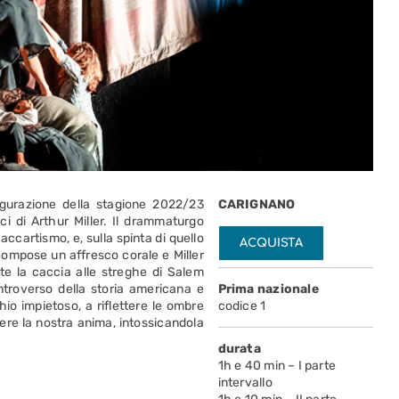
naugurazione della stagione 2022/23
CARIGNANO
ici di Arthur Miller. Il drammaturgo
accartismo, e, sulla spinta di quello
ACQUISTA
 compose un affresco corale e Miller
e la caccia alle streghe di Salem
ntroverso della storia americana e
Prima nazionale
o impietoso, a riflettere le ombre
codice 1
dere la nostra anima, intossicandola
durata
1h e 40 min – I parte
intervallo