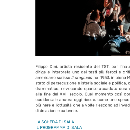
Filippo Dini, artista residente del TST, per l’i
dirige e interpreta uno dei testi più feroci e crit
americano scrisse
Il crogiuolo
nel 1953, in pieno M
stato di persecuzione e isteria sociale e politica,
drammatico, rievocando quanto accaduto durant
alla fine del XVII secolo. Quel momento così co
occidentale ancora oggi riesce, come uno specchi
più nere e l’ottusità che a volte riescono ad inva
di delazioni e calunnie.
LA SCHEDA DI SALA
IL PROGRAMMA DI SALA