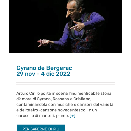
Cyrano de Bergerac
29 nov – 4 dic 2022
Cyrano de Bergerac
29 nov – 4 dic 2022
Arturo Cirillo porta in scena l’indimenticabile storia
d’amore di Cyrano, Rossana e Cristiano,
contaminandola con musiche e canzoni del varietà
e del teatro-canzone novecentesco. In un
carosello di mantelli, piume,
[+]
PER SAPERNE DI PIÙ