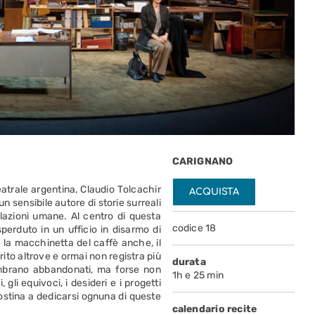
CARIGNANO
atrale argentina,
C
laudio
T
olcachir
ACQUISTA
 un
sensibile autore di storie surreali
elazioni umane. Al centro di questa
codice 18
 sperduto in un ufficio in disarmo di
, la macchinetta del caffè anche, il
rito altrove e ormai non registra più
durata
sembrano abbandonati, ma forse non
1h e 25 min
, gli equivoci, i desideri e i progetti
i ostina a dedicarsi ognuna di
queste
calendario recite