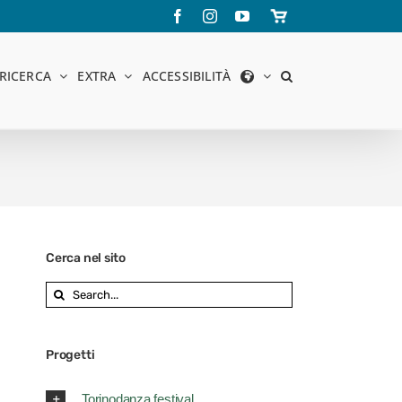
Facebook
Instagram
YouTube
Store
online
RICERCA
EXTRA
ACCESSIBILITÀ
Cerca nel sito
Search
for:
Progetti
Torinodanza festival