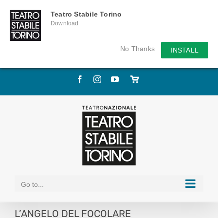
Teatro Stabile Torino
Download
No Thanks
INSTALL
Skip
Facebook
Instagram
YouTube
Store
to
online
content
Go to...
L’ANGELO DEL FOCOLARE