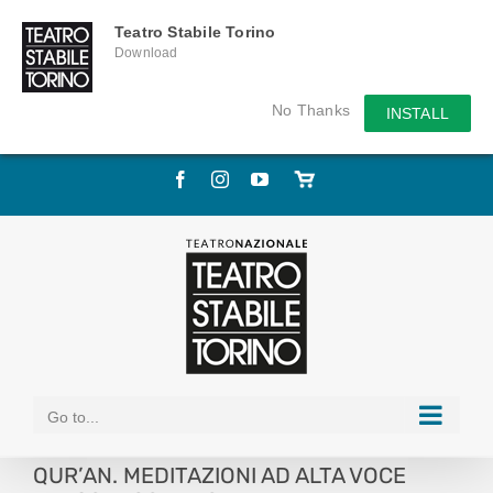
Teatro Stabile Torino
Download
No Thanks
INSTALL
Skip
Facebook
Instagram
YouTube
Store
to
online
content
Go to...
QUR’AN. MEDITAZIONI AD ALTA VOCE