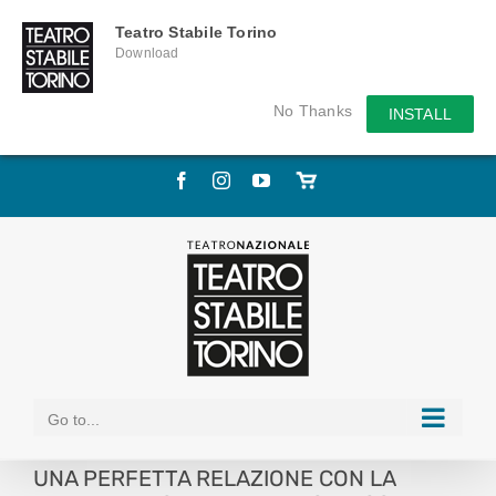
Teatro Stabile Torino
Download
No Thanks
INSTALL
Skip
Facebook
Instagram
YouTube
Store
to
online
content
Go to...
UNA PERFETTA RELAZIONE CON LA