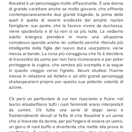
Rosalind è un personaggio molto affascinante. È una donna
di grande carattere anche se molto giovane, che affronta
contemporaneamente due grandi tragedie, la prima delle
quali è quella di essere sradicata dal proprio nucleo
famigliare: suo padre, che la faceva vivere da duchessa,
viene spodestato e di lui non si sa più nulla. La vediamo
subito energica prendere in mano una situazione
complessa quando anche lei, soltanto perché ritenuta più
intelligente della figlia del nuovo duca usurpatore, viene
messa al bando. La cosa più coraggiosa che fa è decidere
di travestirsi da uomo per non farsi riconoscere e per poter
proteggere la cugina, che sembra più svampita e la segue
in questo viaggio verso l’ignoto. Alcuni studiosi l’hanno
messa in relazione ad Amleto e ad altri grandi personaggi
shakespeariani proprio per questa sua potente volontà di
azione.
C’è però un particolare di cui non riusciamo a fruire: nel
teatro elisabettiano tutti i ruoli femminili erano interpretati
da uomini. C’è tutta una serie di doppi sensi e
fraintendimenti dovuti al fatto di che Rosalind è un uomo
che si traveste da donna, per poi fingere di essere un uomo,
un gioco di ruoli buffo e divertente che mette alla prova lo