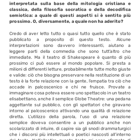
interpretata sulla base della mitologia cristiana e
classica, della filosofia socratica o della decodifica
semiotica: a quale di questi aspetti si è sentito più
prossimo. O, diversamente, a quale non ha aderito?
Credo di aver letto tutto o quasi tutto quello che è stato
pubblicato a proposito di questo testo. Alcune
interpretazioni sono davvero interessanti, aiutano a
leggere parti della commedia che sono tutt’altro che
immediate. Ma il teatro di Shakespeare è quanto di più
prossimo ci può essere al mondo popolare. Si presta a
milioni di differenti letture, probabilmente tutte molto giuste
e valide: ciò che bisogna preservare nella restituzione di un
testo è la forte relazione con la gente, l’empatia tra ciò che
accade in palcoscenico e chi ne fruisce. Provate a
immaginare cosa poteva essere uno spettacolo in un teatro
elisabettiano, anche il semplice Globe Theatre: una pedana
aggettante sul pubblico, con gli spettatori che giravano
intorno al palcoscenico attivando una qualità di relazione
diretta. L’utilizzo della parola, l’uso di una relazione
semplice doveva consentire a un pubblico anche non
scolarizzato di intuire, di capire sia gli snodi drammaturgici
che i discorsi più intellettuali o poetici nascosti all’interno