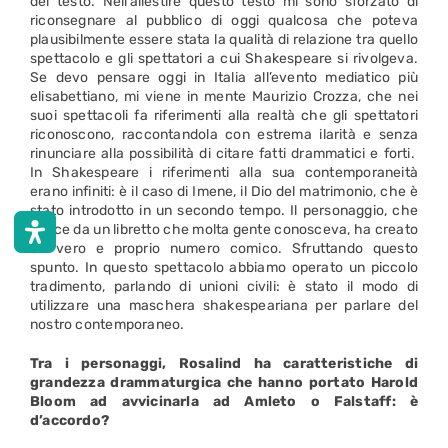
del testo. Nell’allestire questo testo mi sono sforzato di
riconsegnare al pubblico di oggi qualcosa che poteva
plausibilmente essere stata la qualità di relazione tra quello
spettacolo e gli spettatori a cui Shakespeare si rivolgeva.
Se devo pensare oggi in Italia all’evento mediatico più
elisabettiano, mi viene in mente Maurizio Crozza, che nei
suoi spettacoli fa riferimenti alla realtà che gli spettatori
riconoscono, raccontandola con estrema ilarità e senza
rinunciare alla possibilità di citare fatti drammatici e forti.
In Shakespeare i riferimenti alla sua contemporaneità
erano infiniti: è il caso di Imene, il Dio del matrimonio, che è
stato introdotto in un secondo tempo. Il personaggio, che
nasce da un libretto che molta gente conosceva, ha creato
un vero e proprio numero comico. Sfruttando questo
spunto. In questo spettacolo abbiamo operato un piccolo
tradimento, parlando di unioni civili: è stato il modo di
utilizzare una maschera shakespeariana per parlare del
nostro contemporaneo.
Tra i personaggi, Rosalind ha caratteristiche di
grandezza drammaturgica che hanno portato Harold
Bloom ad avvicinarla ad Amleto o Falstaff: è
d’accordo?