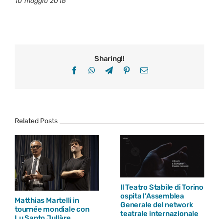
10 maggio 2016
Sharing!!
Facebook
WhatsApp
Telegram
Pinterest
Email
Related Posts
Ibridi 2026
27 marzo // Giornata
Mondiale del Teatro: il
26 / 03 / 2026
messaggio di Willem
Dafoe