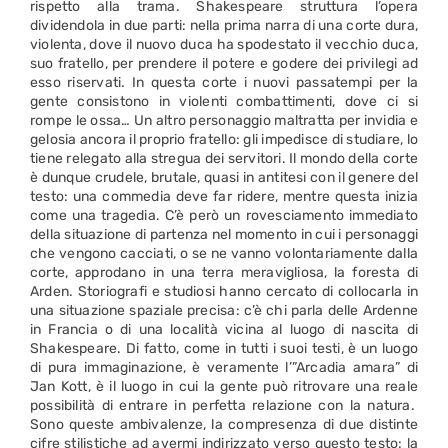
rispetto alla trama. Shakespeare struttura l’opera
dividendola in due parti: nella prima narra di una corte dura,
violenta, dove il nuovo duca ha spodestato il vecchio duca,
suo fratello, per prendere il potere e godere dei privilegi ad
esso riservati. In questa corte i nuovi passatempi per la
gente consistono in violenti combattimenti, dove ci si
rompe le ossa… Un altro personaggio maltratta per invidia e
gelosia ancora il proprio fratello: gli impedisce di studiare, lo
tiene relegato alla stregua dei servitori. Il mondo della corte
è dunque crudele, brutale, quasi in antitesi con il genere del
testo: una commedia deve far ridere, mentre questa inizia
come una tragedia. C’è però un rovesciamento immediato
della situazione di partenza nel momento in cui i personaggi
che vengono cacciati, o se ne vanno volontariamente dalla
corte, approdano in una terra meravigliosa, la foresta di
Arden. Storiografi e studiosi hanno cercato di collocarla in
una situazione spaziale precisa: c’è chi parla delle Ardenne
in Francia o di una località vicina al luogo di nascita di
Shakespeare. Di fatto, come in tutti i suoi testi, è un luogo
di pura immaginazione, è veramente l’”Arcadia amara” di
Jan Kott, è il luogo in cui la gente può ritrovare una reale
possibilità di entrare in perfetta relazione con la natura.
Sono queste ambivalenze, la compresenza di due distinte
cifre stilistiche ad avermi indirizzato verso questo testo: la