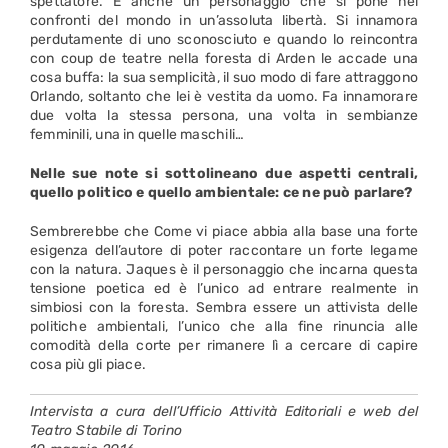
spettatore. È anche un personaggio che si pone nei
confronti del mondo in un’assoluta libertà. Si innamora
perdutamente di uno sconosciuto e quando lo reincontra
con coup de teatre nella foresta di Arden le accade una
cosa buffa: la sua semplicità, il suo modo di fare attraggono
Orlando, soltanto che lei è vestita da uomo. Fa innamorare
due volta la stessa persona, una volta in sembianze
femminili, una in quelle maschili…
Nelle sue note si sottolineano due aspetti centrali,
quello politico e quello ambientale: ce ne può parlare?
Sembrerebbe che Come vi piace abbia alla base una forte
esigenza dell’autore di poter raccontare un forte legame
con la natura. Jaques è il personaggio che incarna questa
tensione poetica ed è l’unico ad entrare realmente in
simbiosi con la foresta. Sembra essere un attivista delle
politiche ambientali, l’unico che alla fine rinuncia alle
comodità della corte per rimanere lì a cercare di capire
cosa più gli piace.
Intervista a cura dell’Ufficio Attività Editoriali e web del
Teatro Stabile di Torino