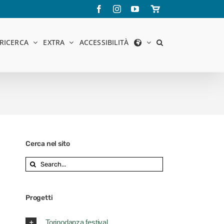
Facebook
Instagram
YouTube
Store
online
RICERCA
EXTRA
ACCESSIBILITÀ
Cerca nel sito
Search
for:
Progetti
Torinodanza festival