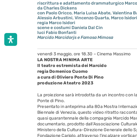
riscrittura e adattamento drammaturgico Marco 
da Charles Dickens
con Paolo Oricco, Maria Luisa Abate, Valentina B
Alessio Arbustini, Vincenzo Quarta, Marco Isidor
regia Marco Isidori
scene e costumi Daniela Dal Cin
luci Fabio Bonfanti
Marcido Marcidorjs e Famosa Mimosa
venerdì 3 maggio, ore 18.30 – Cinema Massimo
LA NOSTRA MINIMA ARTE
Il teatro estremista dei Marcido
regia Domenico Cuomo
a cura di Oliviero Ponte Di Pino
produzione Ateatro 2023
La proiezione sarà introdotta da un incontro con l
Ponte di Pino.
Presentato in anteprima alla 80a Mostra Internazi
Biennale di Venezia, questo video ritratto racconta
quasi quarantennale della compagnia Marcido Mar
documentario, prodotto dall’Associazione Culturale
Ministero della Cultura-Direzione Generale dello Sp
Fondazione Cariplo, attraverso l’incalzare vortican