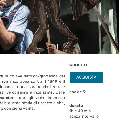
GOBETTI
ra in chiave satirico/grottesca del
ACQUISTA
 romanzo apparso tra il 1849 e il
atenano in una sarabanda teatrale
codice 51
ra” velocissima e incalzante. Dalle
inamismo che gli viene impresso
le questa storia di riscatto e che,
durata
re con piena verità.
1h e 40 min
senza intervallo