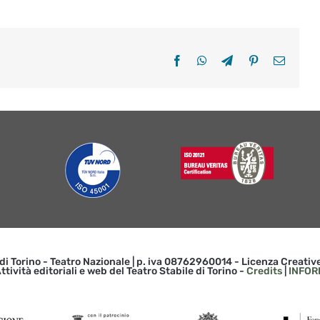
Facebook
WhatsApp
Telegram
Pinterest
Email
 di Torino - Teatro Nazionale | p. iva 08762960014 - Licenza Creat
ttività editoriali e web del Teatro Stabile di Torino -
Credits
|
INFOR