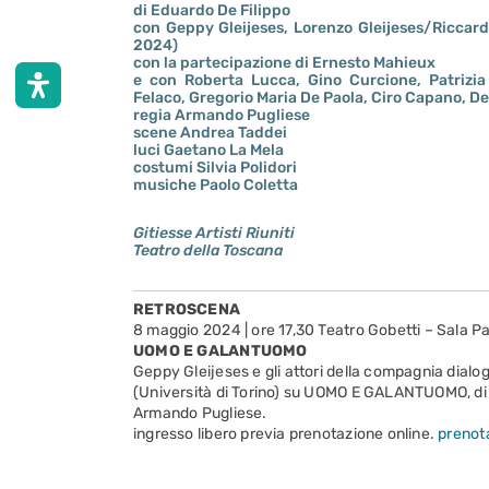
di Eduardo De Filippo
con Geppy Gleijeses, Lorenzo Gleijeses/Riccardo
2024)
con la partecipazione di Ernesto Mahieux
e con Roberta Lucca, Gino Curcione, Patrizia 
Felaco, Gregorio Maria De Paola, Ciro Capano, D
regia Armando Pugliese
scene Andrea Taddei
luci Gaetano La Mela
costumi Silvia Polidori
musiche Paolo Coletta
Gitiesse Artisti Riuniti
Teatro della Toscana
RETROSCENA
8 maggio 2024 | ore 17,30 Teatro Gobetti – Sala Pa
UOMO E GALANTUOMO
Geppy Gleijeses e gli attori della compagnia dial
(Università di Torino) su UOMO E GALANTUOMO, di E
Armando Pugliese.
ingresso libero previa prenotazione online.
prenota