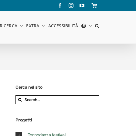
Facebook
Instagram
YouTube
Store
online
RICERCA
EXTRA
ACCESSIBILITÀ
Cerca nel sito
Search
for:
Progetti
Torinodanza festival